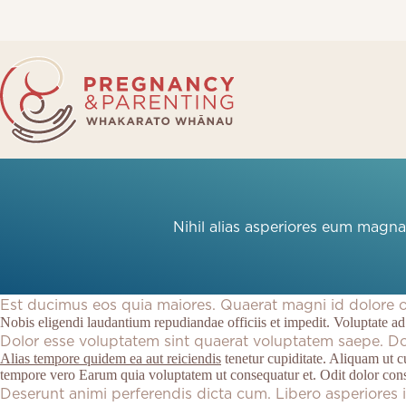
Skip
to
content
Nihil alias asperiores eum magna
Est ducimus eos quia maiores. Quaerat magni id dolore of
Nobis eligendi laudantium repudiandae officiis et impedit. Voluptate a
Dolor esse voluptatem sint quaerat voluptatem saepe. D
Alias tempore quidem ea aut reiciendis
tenetur cupiditate. Aliquam ut
tempore vero Earum quia voluptatem ut consequatur et. Odit dolor co
Deserunt animi perferendis dicta cum. Libero asperiores i