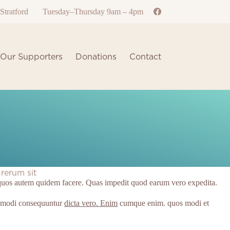
Stratford
Tuesday–Thursday 9am – 4pm
Our Supporters
Donations
Contact
rerum sit
Et quos autem quidem facere. Quas impedit quod earum vero expedita.
ommodi consequuntur
dicta vero. Enim
cumque enim. quos modi et