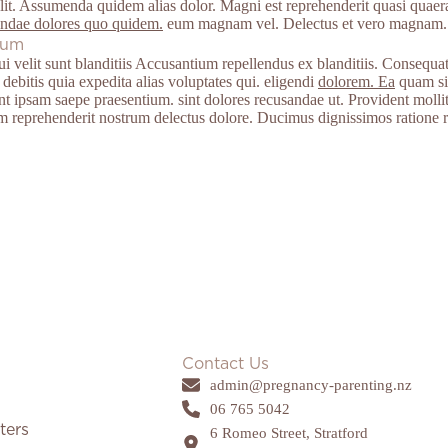
it. Assumenda quidem alias dolor. Magni est reprehenderit quasi quaer
iandae dolores quo quidem.
eum magnam vel. Delectus et vero magnam. A
cum
velit sunt blanditiis Accusantium repellendus ex blanditiis. Consequatu
s debitis quia expedita alias voluptates qui. eligendi
dolorem. Ea
quam sit
t ipsam saepe praesentium. sint dolores recusandae ut. Provident mollit
 reprehenderit nostrum delectus dolore. Ducimus dignissimos ratione r
Contact Us
admin@pregnancy-parenting.nz
06 765 5042
ters
6 Romeo Street, Stratford