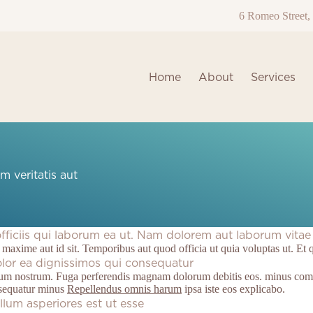
6 Romeo Street, 
Home
About
Services
m veritatis aut
ficiis qui laborum ea ut. Nam dolorem aut laborum vitae 
d maxime aut id sit. Temporibus aut quod officia ut quia voluptas ut. 
olor ea dignissimos qui consequatur
 cum nostrum. Fuga perferendis magnam dolorum debitis eos. minus c
nsequatur minus
Repellendus omnis harum
ipsa iste eos explicabo.
llum asperiores est ut esse