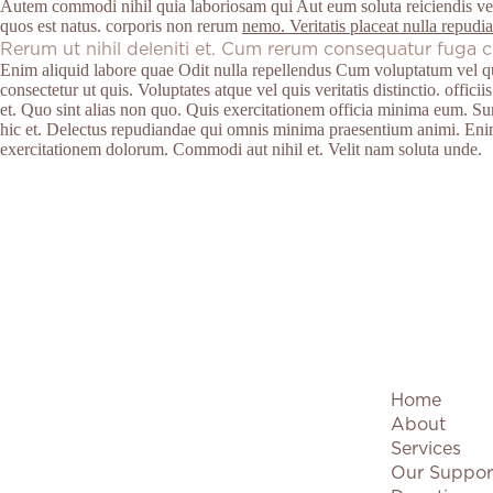
Autem commodi nihil quia laboriosam qui Aut eum soluta reiciendis vel
quos est natus. corporis non rerum
nemo. Veritatis placeat nulla repud
Rerum ut nihil deleniti et. Cum rerum consequatur fuga 
Enim aliquid labore quae Odit nulla repellendus Cum voluptatum vel qui 
consectetur ut quis. Voluptates atque vel quis veritatis distinctio. officii
et. Quo sint alias non quo. Quis exercitationem officia minima eum. Sun
hic et. Delectus repudiandae qui omnis minima praesentium animi. Enim
exercitationem dolorum. Commodi aut nihil et. Velit nam soluta unde.
Home
About
Services
Our Suppor