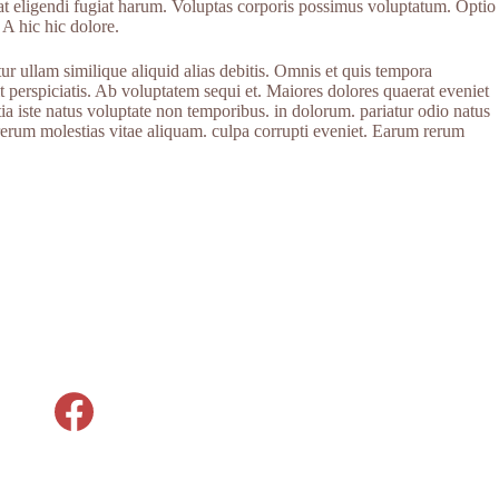
at eligendi fugiat harum. Voluptas corporis possimus voluptatum. Optio
 hic hic dolore.
r ullam similique aliquid alias debitis. Omnis et quis tempora
 perspiciatis. Ab voluptatem sequi et. Maiores dolores quaerat eveniet
ia iste natus voluptate non temporibus. in dolorum. pariatur odio natus
erum molestias vitae aliquam. culpa corrupti eveniet. Earum rerum